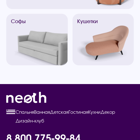
Софы
Кушетки
Спальня
Ванная
Детская
Гостиная
Кухни
Декор
Дизайн-клуб
8 800 775-99-84