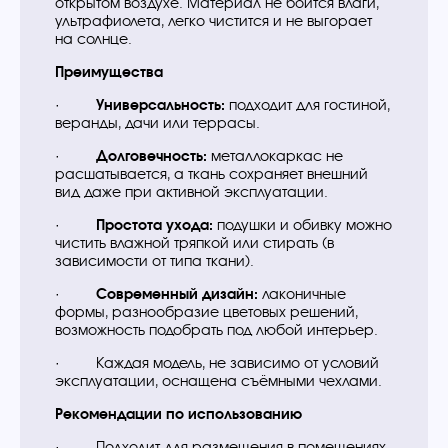
открытом воздухе. Материал не боится влаги,
ультрафиолета, легко чистится и не выгорает
на солнце.
Преимущества
·
Универсальность:
подходит для гостиной,
веранды, дачи или террасы.
·
Долговечность:
металлокаркас не
расшатывается, а ткань сохраняет внешний
вид даже при активной эксплуатации.
·
Простота ухода:
подушки и обивку можно
чистить влажной тряпкой или стирать (в
зависимости от типа ткани).
·
Современный дизайн:
лаконичные
формы, разнообразие цветовых решений,
возможность подобрать под любой интерьер.
· Каждая модель, не зависимо от условий
эксплуатации, оснащена съёмными чехлами.
Рекомендации по использованию
· Подходит для размещения в помещениях