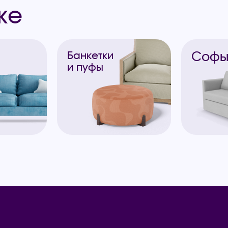
же
Соф
Банкетки
и пуфы