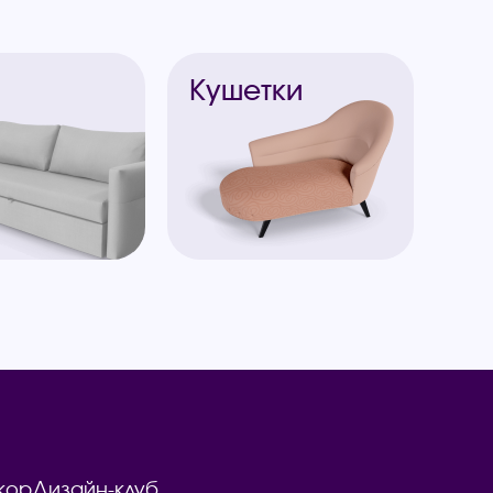
ы
Кушетки
кор
Дизайн-клуб