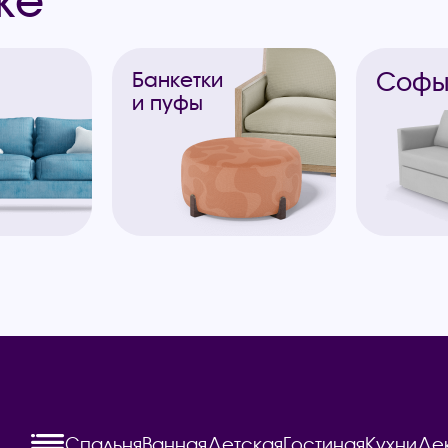
же
Соф
Банкетки
и пуфы
Спальня
Ванная
Детская
Гостиная
Кухни
Де