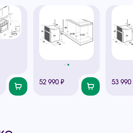
52 990 ₽
53 990