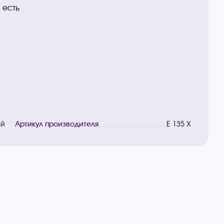
 есть
ай
Артикул производителя
E 135 X
ы