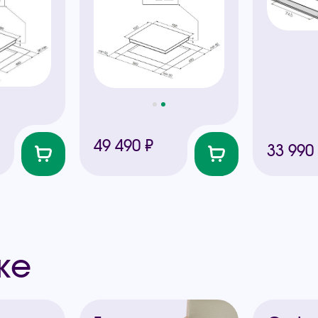
49 490 ₽
33 990
же