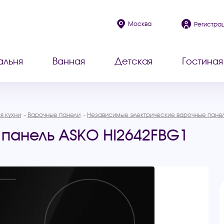
Москва
Регистра
альня
Ванная
Детская
Гостиная
я кухни
Варочные панели
Независимые электрические варочные пане
панель ASKO HI2642FBG1