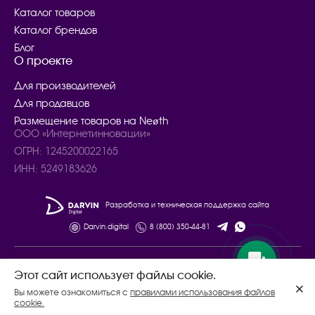
Каталог товаров
Каталог брендов
Блог
О проекте
Для производителей
Для продавцов
Размещение товаров на Neøth
ООО «Интернетинновации»
ОГРН: 1245200022165
ИНН: 5249183626
Разработка и техническая поддержка сайта
Darvin.digital
8 (800) 350-44-81
© 2024 – 2025. Все права защищены.
Этот сайт использует файлы cookie.
Договор купли - продажи товаров
Вы можете ознакомиться с
правилами использования файлов
Политика конфиденциальности
cookie.
Соглашение