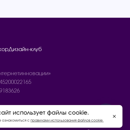
кор
Дизайн-клуб
тернетинновации»
45200022165
9183626
сайт использует файлы cookie.
Договор купли - продажи товаров
е ознакомиться с
правилами использования файлов cookie.
Политика конфиденциальности