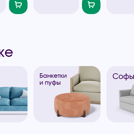
же
Соф
Банкетки
и пуфы