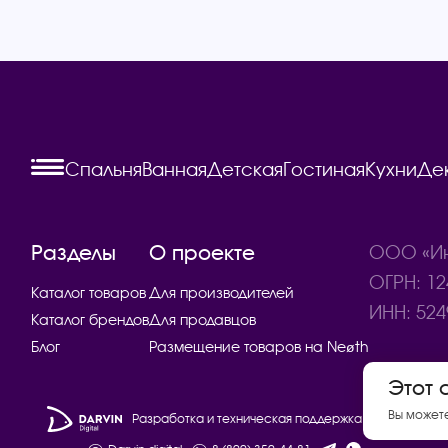
Спальня
Ванная
Детская
Гостиная
Кухни
Де
Разделы
О проекте
ООО «Ин
ОГРН: 12
Каталог товаров
Для производителей
ИНН: 524
Каталог брендов
Для продавцов
Блог
Размещение товаров на Neøth
Этот 
Вы может
Разработка и техническая поддержка сайта