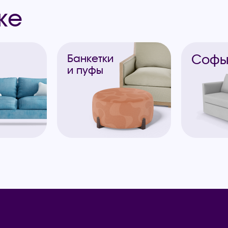
же
Соф
Банкетки
и пуфы