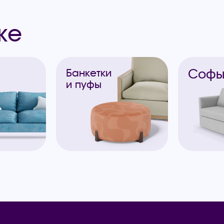
же
Соф
Банкетки
и пуфы