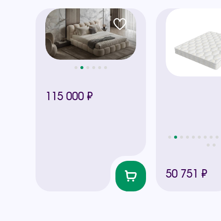
115 000 ₽
50 751 ₽