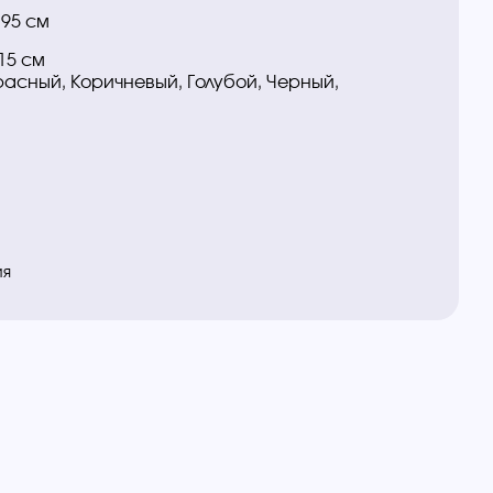
195 см
15 см
расный, Коричневый, Голубой, Черный,
ия
ы