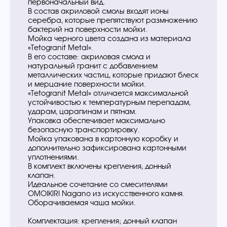
первоначальный вид.
В состав акриловой смолы входят ионы
серебра, которые препятствуют размножению
бактерий на поверхности мойки.
Мойка черного цвета создана из материала
«Tetogranit Metal».
В его составе: акриловая смола и
натуральный гранит с добавлением
металлических частиц, которые придают блеск
и мерцание поверхности мойки.
«Tetogranit Metal» отличается максимальной
устойчивостью к температурным перепадам,
ударам, царапинам и пятнам.
Упаковка обеспечивает максимально
безопасную транспортировку.
Мойка упакована в картонную коробку и
дополнительно зафиксирована картонными
уплотнениями.
В комплект включены крепления, донный
клапан.
Идеальное сочетание со смесителями
OMOIKIRI Nagano из искусственного камня.
Оборачиваемая чаша мойки.
Комплектация: крепления; донный клапан