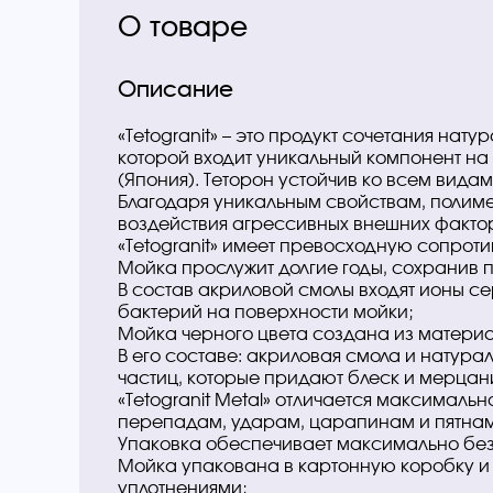
О товаре
Описание
«Tetogranit» – это продукт сочетания нат
которой входит уникальный компонент на
(Япония). Теторон устойчив ко всем видам
Благодаря уникальным свойствам, полиме
воздействия агрессивных внешних факто
«Tetogranit» имеет превосходную сопрот
Мойка прослужит долгие годы, сохранив 
В состав акриловой смолы входят ионы 
бактерий на поверхности мойки;
Мойка черного цвета создана из материала
В его составе: акриловая смола и натур
частиц, которые придают блеск и мерцан
«Tetogranit Metal» отличается максималь
перепадам, ударам, царапинам и пятнам
Упаковка обеспечивает максимально бе
Мойка упакована в картонную коробку 
уплотнениями;