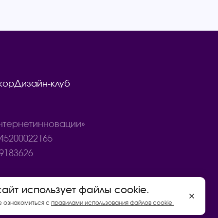
кор
Дизайн-клуб
тернетинновации»
45200022165
9183626
сайт использует файлы cookie.
Договор купли - продажи товаров
е ознакомиться с
правилами использования файлов cookie.
Политика конфиденциальности