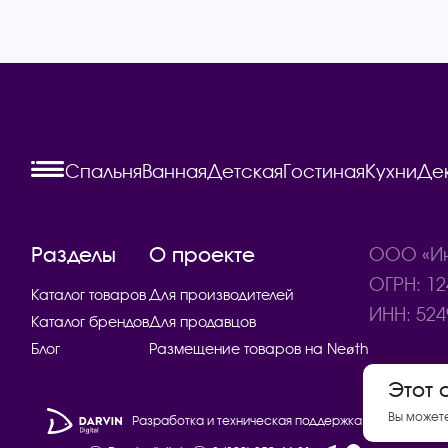
Спальня
Ванная
Детская
Гостиная
Кухни
Де
Разделы
О проекте
ООО «Ин
ОГРН: 12
Каталог товаров
Для производителей
ИНН: 524
Каталог брендов
Для продавцов
Блог
Размещение товаров на Neøth
Этот 
Вы может
Разработка и техническая поддержка сайта