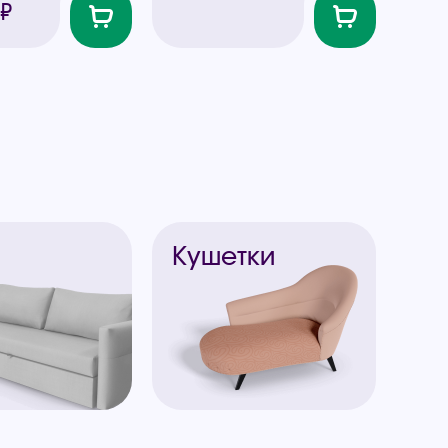
 ₽
ы
Кушетки