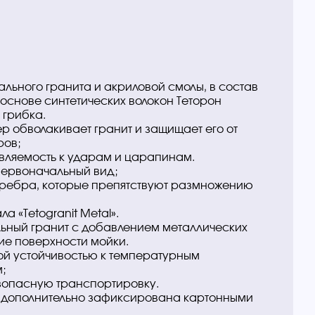
урального гранита и акриловой смолы, в состав
 основе синтетических волокон Теторон
 грибка.
р обволакивает гранит и защищает его от
ров;
ивляемость к ударам и царапинам.
первоначальный вид;
серебра, которые препятствуют размножению
 «Tetogranit Metal».
альный гранит с добавлением металлических
ие поверхности мойки.
ной устойчивостью к температурным
;
зопасную транспортировку.
и дополнительно зафиксирована картонными