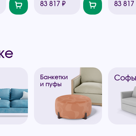
83 817 ₽
83 817
же
Соф
Банкетки
и пуфы