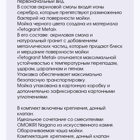
первоначальный вид.
В состав акриловой смолы входят ионы
серебра, которые препятствуют размножению
бактерий на поверхности мойки.
Мойка черного цвета создана из материала
«Tetogranit Metal».
В его составе: акриловая смола и
натуральный гранит с добавлением
металлических частиц, которые придают блеск
и мерцание поверхности мойки
«Tetogranit Metal» отличается максимальной
устойчивостью к температурным перепадам,
ударам, царапинам и пятнам.
Упаковка обеспечивает максимально
безопасную транспортировку.
Мойка упакована в картонную коробку и
дополнительно зафиксирована картонными
уплотнениями.
В комплект включены крепления, донный
клапан.
Идеальное сочетание со смесителями
OMOIKIRI Nagano из искусственного камня.
Оборачиваемая чаша мойки.
Комплектация: крепления; донный клапан