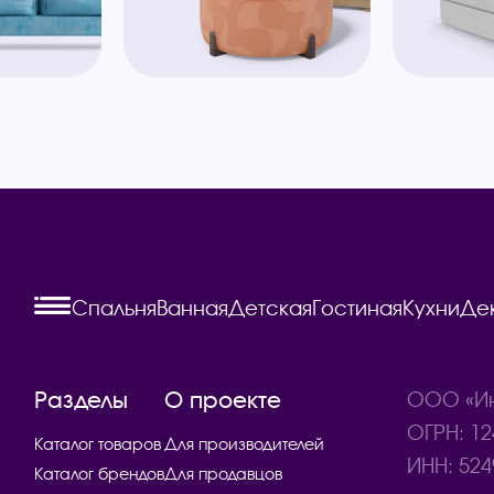
Спальня
Ванная
Детская
Гостиная
Кухни
Де
Разделы
О проекте
ООО «Ин
ОГРН: 12
Каталог товаров
Для производителей
ИНН: 524
Каталог брендов
Для продавцов