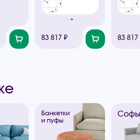
83 817 ₽
83 817
же
Соф
Банкетки
и пуфы