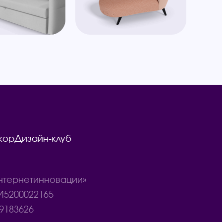
кор
Дизайн-клуб
тернетинновации»
45200022165
9183626