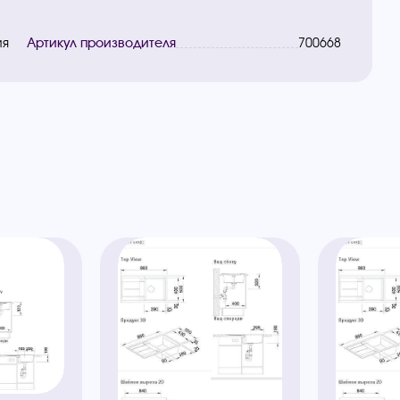
ия
Артикул производителя
700668
ы