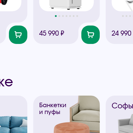
45 990 ₽
24 990
же
Соф
Банкетки
и пуфы