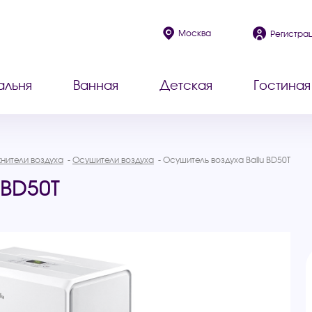
Москва
Регистра
альня
Ванная
Детская
Гостиная
жнители воздуха
Осушители воздуха
Осушитель воздуха Ballu BD50T
 BD50T