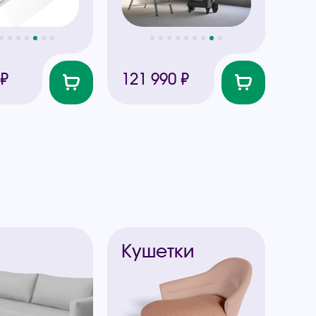
 ₽
121 990 ₽
ы
Кушетки