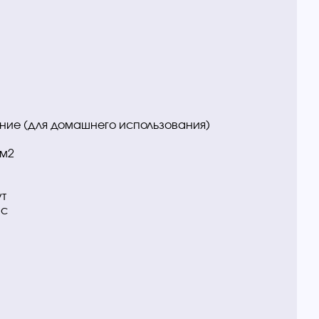
ние (для домашнего использования)
 м2
ут
ас