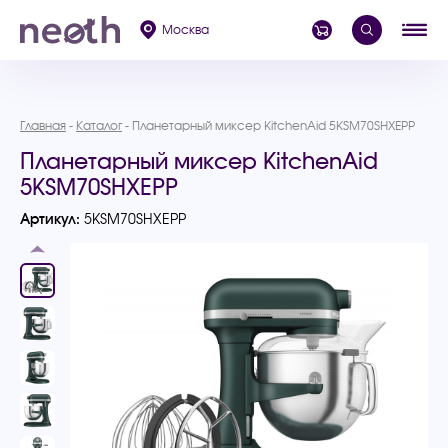
Москва
Главная
Каталог
Планетарный миксер KitchenAid 5KSM70SHXEPP
Планетарный миксер KitchenAid
5KSM70SHXEPP
Артикул:
5KSM70SHXEPP