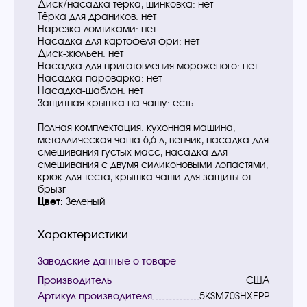
Диск/насадка терка, шинковка: нет
Тёрка для драников: нет
Нарезка ломтиками: нет
Насадка для картофеля фри: нет
Диск-жюльен: нет
Насадка для приготовления мороженого: нет
Насадка-пароварка: нет
Насадка-шаблон: нет
Защитная крышка на чашу: есть
Полная комплектация: кухонная машина,
металлическая чаша 6,6 л, венчик, насадка для
смешивания густых масс, насадка для
смешивания с двумя силиконовыми лопастями,
крюк для теста, крышка чаши для защиты от
брызг
Цвет:
Зеленый
Характеристики
Заводские данные о товаре
Производитель
США
Артикул производителя
5KSM70SHXEPP