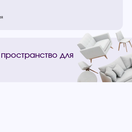
ия
 пространство для
ы