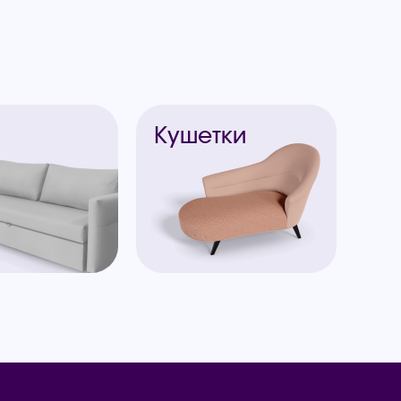
ы
Кушетки