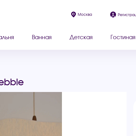
Москва
Регистра
альня
Ванная
Детская
Гостиная
ebble