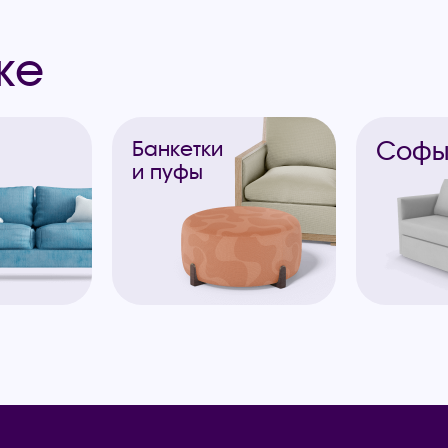
же
Соф
Банкетки
и пуфы