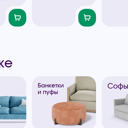
же
Соф
Банкетки
и пуфы