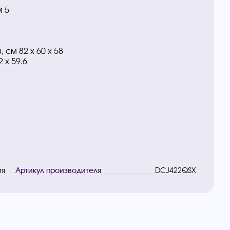
м 5
 см 82 х 60 х 58
 х 59.6
ия
Артикул производителя
DCJ422QSX