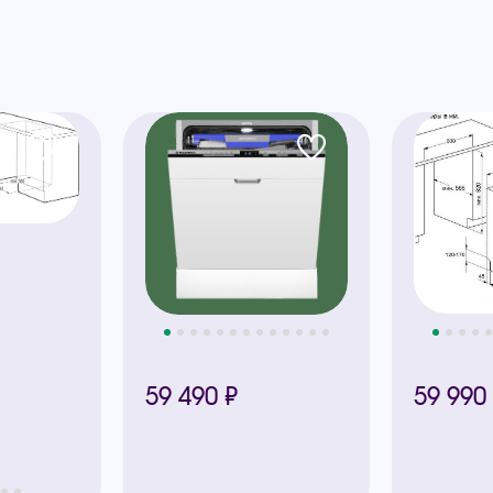
ы
59 490 ₽
59 990