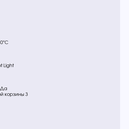
70°С
 Light
 Да
й корзины 3