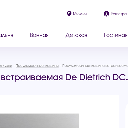
Москва
Регистра
альня
Ванная
Детская
Гостиная
я кухни
Посудомоечные машины
Посудомоечная машина встраиваемая
встраиваемая De Dietrich DC