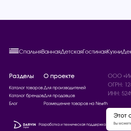
Спальня
Ванная
Детская
Гостиная
Кухни
Де
Разделы
О проекте
ООО «Ин
ОГРН: 12
Каталог товаров
Для производителей
ИНН: 524
Каталог брендов
Для продавцов
Блог
Размещение товаров на Neøth
Этот 
Вы может
Разработка и техническая поддержка сайта