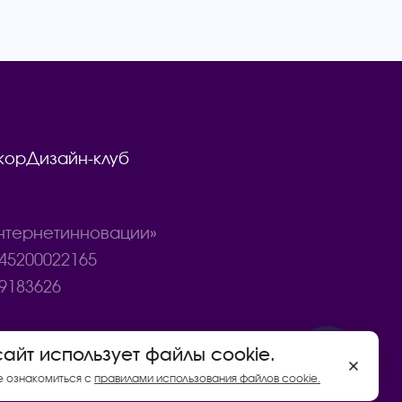
кор
Дизайн-клуб
тернетинновации»
45200022165
9183626
сайт использует файлы cookie.
Договор купли - продажи товаров
е ознакомиться с
правилами использования файлов cookie.
Политика конфиденциальности