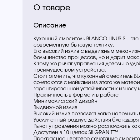
О товаре
Описание
Кухонный смеситель BLANCO LINUS-S – э
современную бытовую технику.
Его высокий излив с выдвижным механиз
большинства процессов, но и дарит мак
К тому же рычаг управления довольно удо
преимуществом устройства.
Стоит отметить, что кухонный смеситель BL
сочетаются с мойками из этого же матери
гарантированной устойчивости к износу
Практичность в форме и в работе
Минималистский дизайн
Выдвижной излив
Высокий излив позволяет легко наполнить
Увеличенный радиус действия благодар
Рычаг управления можно расположить как 
Доступен в 10 цветах SILGRANIT™
Прекрасное цветовое сочетание смесите