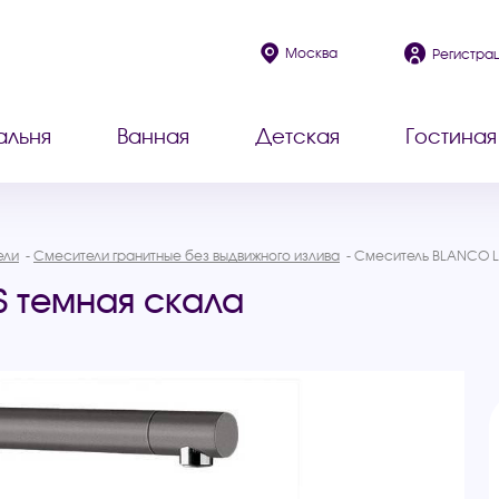
Москва
Регистра
альня
Ванная
Детская
Гостиная
ели
Смесители гранитные без выдвижного излива
Смеситель BLANCO L
 темная скала