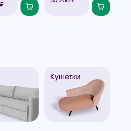
 ₽
ы
Кушетки