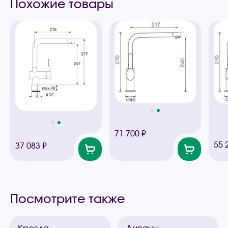
Похожие товары
71 700 ₽
55 
37 083 ₽
Посмотрите также
Кресла
Диваны