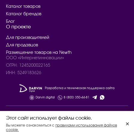
Каталог товаров
Каталог брендов
Блог
О проекте
Для производителей
Для продавцов
Размещение товаров на Neøth
ООО «Интернетинновации»
ОГРН: 1245200022165
ИНН: 5249183626
Разработка и техническая поддержка сайта
Darvin.digital
8 (800) 350-44-81
© 2024 – 2025. Все права защищены.
Этот сайт использует файлы cookie.
Договор купли - продажи товаров
Вы можете ознакомиться с
правилами использования файлов
Политика конфиденциальности
cookie.
Соглашение