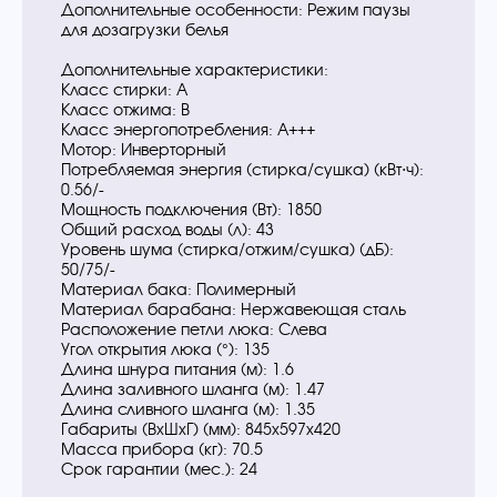
Дополнительные особенности: Режим паузы
для дозагрузки белья
Дополнительные характеристики:
Класс стирки: A
Класс отжима: B
Класс энергопотребления: A+++
Мотор: Инверторный
Потребляемая энергия (стирка/сушка) (кВт⋅ч):
0.56/-
Мощность подключения (Вт): 1850
Общий расход воды (л): 43
Уровень шума (стирка/отжим/сушка) (дБ):
50/75/-
Материал бака: Полимерный
Материал барабана: Нержавеющая сталь
Расположение петли люка: Слева
Угол открытия люка (°): 135
Длина шнура питания (м): 1.6
Длина заливного шланга (м): 1.47
Длина сливного шланга (м): 1.35
Габариты (ВхШхГ) (мм): 845x597x420
Масса прибора (кг): 70.5
Срок гарантии (мес.): 24