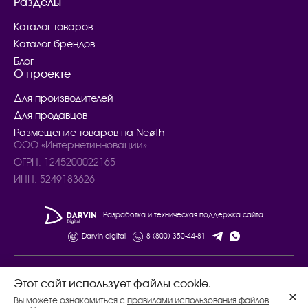
Разделы
Каталог товаров
Каталог брендов
Блог
О проекте
Для производителей
Для продавцов
Размещение товаров на Neøth
ООО «Интернетинновации»
ОГРН: 1245200022165
ИНН: 5249183626
Разработка и техническая поддержка сайта
Darvin.digital
8 (800) 350-44-81
© 2024 – 2025. Все права защищены.
Этот сайт использует файлы cookie.
Договор купли - продажи товаров
Вы можете ознакомиться с
правилами использования файлов
Политика конфиденциальности