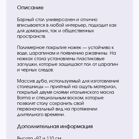
Описание
Барный стол универсален и отлично
вписывается в любой интерьер, подходит как
для домашних, так и общественных
пространств.
Полимерное покрытие ножек — устойчиво к
воде, царапинам и появлению ржавчины. На
ножках стола установлены пластиковые
заглушки, которые защищают пол от царапин
и черных следов.
Массив дуба, используемый для изготовления
столешницы — приятный на ощупь материал,
покрытый двумя слоями итальянского масла
Borma и специальным воском, которые
позволят столу сохранить свой
первоначальный вид на протяжении
длительного времени.
Дополнительная информация
Высота –97 и 110 см