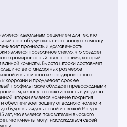
является идеальным решением для тех, кто
льный способ улучшить свою ванную комнату.
спечивает прочность и долговечность
и является прозрачное стекло, что создает
акже хромированный цвет профиля, который
 ванной комнаты. Высота шторки составляет
в большинстве стандартных размеров
вижной и выполнена из анодированного
 к коррозии и продлевает срок ее
вый профиль также обладает превосходными
рапинам, износу, а также легкость в уходе за
ной шторки является наличие покрытия
д и обеспечивает защиту от водного налета и
гда будет выглядеть новой и свежей.Ресурс
 лет, что является показателем высокого
ает, что клиенты могут наслаждаться своей
мени.