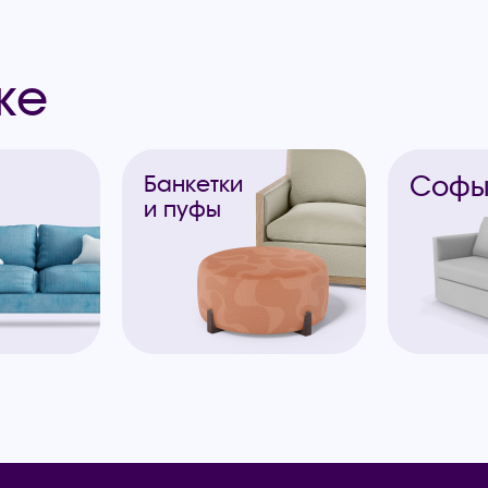
же
Соф
Банкетки
и пуфы