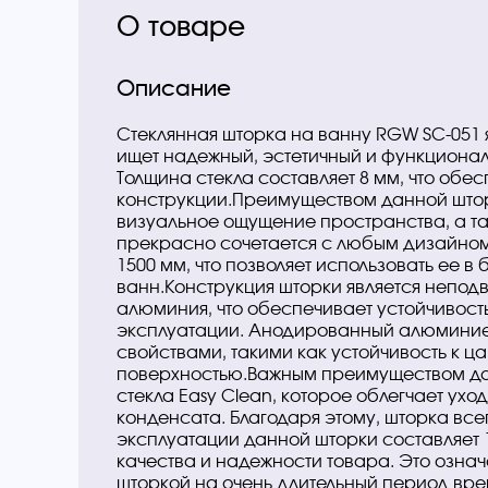
О товаре
Описание
Стеклянная шторка на ванну RGW SC-051 
ищет надежный, эстетичный и функциона
Толщина стекла составляет 8 мм, что обе
конструкции.Преимуществом данной шторк
визуальное ощущение пространства, а т
прекрасно сочетается с любым дизайном
1500 мм, что позволяет использовать ее 
ванн.Конструкция шторки является непод
алюминия, что обеспечивает устойчивость
эксплуатации. Анодированный алюминие
свойствами, такими как устойчивость к ца
поверхностью.Важным преимуществом дан
стекла Easy Clean, которое облегчает ухо
конденсата. Благодаря этому, шторка все
эксплуатации данной шторки составляет 15
качества и надежности товара. Это означ
шторкой на очень длительный период вре