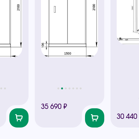
35 690 ₽
30 440