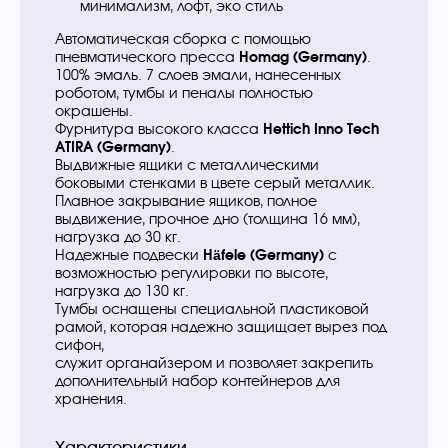
минимализм, лофт, эко стиль
Автоматическая сборка с помощью
пневматического пресса
Homag (Germany)
.
100% эмаль. 7 слоев эмали, нанесенных
роботом, тумбы и пеналы полностью
окрашены.
Фурнитура высокого класса
Hettich Inno Tech
ATIRA (Germany)
.
Выдвижные ящики с металлическими
боковыми стенками в цвете серый металлик.
Плавное закрывание ящиков, полное
выдвижение, прочное дно (толщина 16 мм),
нагрузка до 30 кг.
Надежные подвески
Häfele (Germany)
с
возможностью регулировки по высоте,
нагрузка до 130 кг.
Тумбы оснащены специальной пластиковой
рамой, которая надежно защищает вырез под
сифон,
служит органайзером и позволяет закрепить
дополнительный набор контейнеров для
хранения.
Характеристики