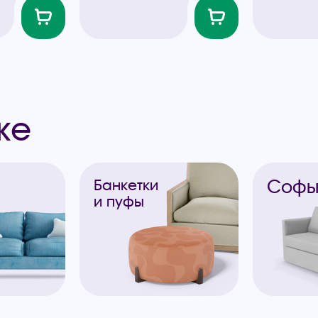
же
Соф
Банкетки
и пуфы