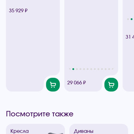
35 929 ₽
31 
29 066 ₽
Посмотрите также
Кресла
Диваны