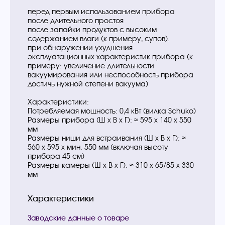
перед первым использованием прибора
после длительного простоя
после запайки продуктов с высоким
содержанием влаги (к примеру, супов).
при обнаружении ухудшения
эксплуатационных характеристик прибора (к
примеру: увеличение длительности
вакуумирования или неспособность прибора
достичь нужной степени вакуума)
Характеристики:
Потребляемая мощность: 0,4 кВт (вилка Schuko)
Размеры прибора (Ш х В x Г): ≈ 595 х 140 x 550
мм
Размеры ниши для встраивания (Ш х В x Г): ≈
560 х 595 x мин. 550 мм (включая высоту
прибора 45 см)
Размеры камеры (Ш х В x Г): ≈ 310 х 65/85 x 330
мм
Характеристики
Заводские данные о товаре