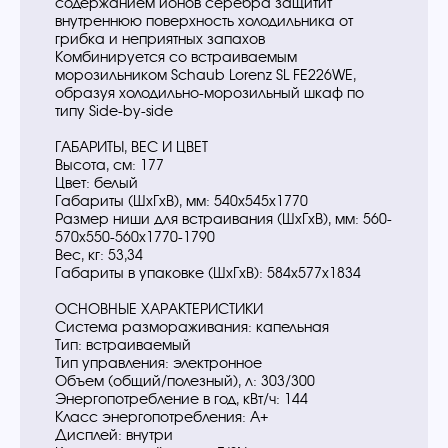
содержанием ионов серебра защитит
внутреннюю поверхность холодильника от
грибка и неприятных запахов
Комбинируется со встраиваемым
морозильником Schaub Lorenz SL FE226WE,
образуя холодильно-морозильный шкаф по
типу Side-by-side
ГАБАРИТЫ, ВЕС И ЦВЕТ
Высота, см: 177
Цвет: белый
Габариты (ШхГхВ), мм: 540x545х1770
Размер ниши для встраивания (ШхГхВ), мм: 560-
570x550-560х1770-1790
Вес, кг: 53,34
Габариты в упаковке (ШхГхВ): 584х577х1834
ОСНОВНЫЕ ХАРАКТЕРИСТИКИ
Система размораживания: капельная
Тип: встраиваемый
Тип управления: электронное
Объем (общий/полезный), л: 303/300
Энергопотребление в год, кВт/ч: 144
Класс энергопотребления: A+
Дисплей: внутри