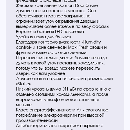
функциями стало еще проще
Жесткое крепление Door-on-Door более
долговечное и простое в монтаже. Оно
обеспечивает плавное закрытие, не
ограничивает угол открывания дверцы и
выдерживает более тяжелые по весу фасады
Верхняя и боковая LED-подсветка
Удобная полка для бутылок
Благодаря контролю влажности «Humidity
control» и зоне свежести Maxi Fresh овощи и
фрукты дольше остаются свежими
Перенавешиваемые двери: больше не надо
думать в какой угол поставить холодильник,
потому что вы всегда можете перевесить
двери, как вам удобнее
Долговечная и надёжная система разморозки
«Static»
Низкий уровень шума (41 дБ) по сравнению с
отдельно стоящими холодильниками, а после
встраивания в шкаф он может стать ещё
меньше
Класс энергоэффективности А+ - экономное
потребление электроэнергии при высокой
производительности
Антибактериальное покрытие: покрытие с