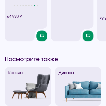
64 990 ₽
79 
Посмотрите также
Кресла
Диваны