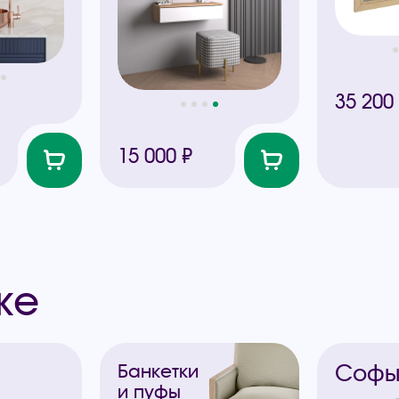
35 200
15 000 ₽
же
Соф
Банкетки
и пуфы