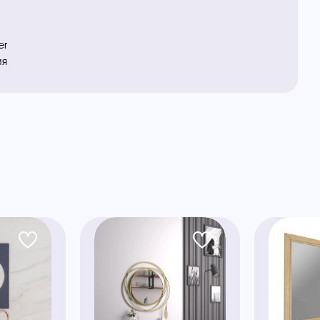
er
ия
ы