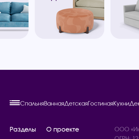
Спальня
Ванная
Детская
Гостиная
Кухни
Де
Разделы
О проекте
ООО «Ин
ОГРН: 12