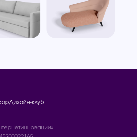
кор
Дизайн-клуб
тернетинновации»
45200022165