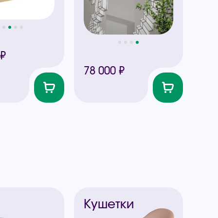
 ₽
78 000 ₽
ы
Кушетки