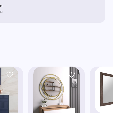
ка
ия
ы