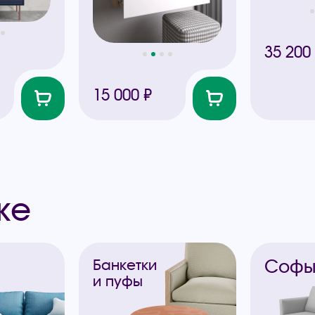
35 200
15 000 ₽
же
Соф
Банкетки
и пуфы