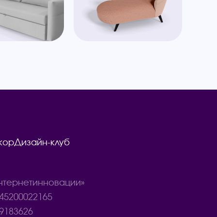
кор
Дизайн-клуб
тернетинновации»
45200022165
9183626