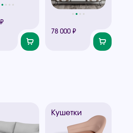
 ₽
78 000 ₽
ы
Кушетки