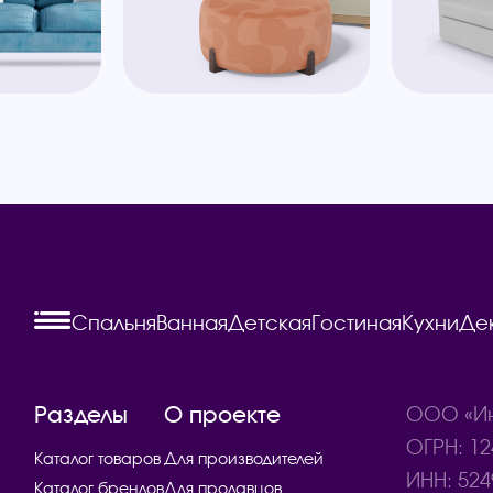
Спальня
Ванная
Детская
Гостиная
Кухни
Де
Разделы
О проекте
ООО «Ин
ОГРН: 12
Каталог товаров
Для производителей
ИНН: 524
Каталог брендов
Для продавцов