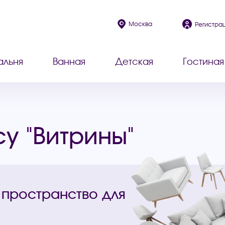
Москва
Регистра
альня
Ванная
Детская
Гостиная
у "Витрины"
 пространство для