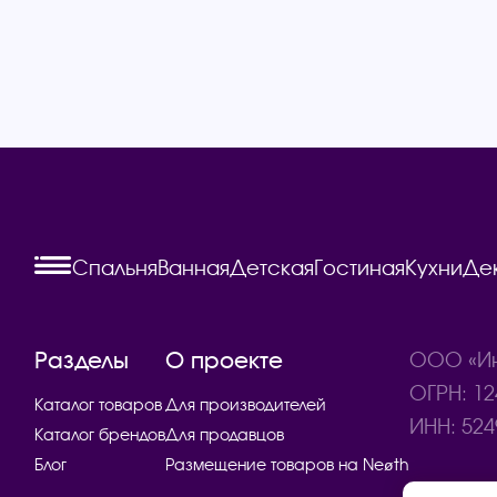
Спальня
Ванная
Детская
Гостиная
Кухни
Де
Разделы
О проекте
ООО «Ин
ОГРН: 12
Каталог товаров
Для производителей
ИНН: 524
Каталог брендов
Для продавцов
Блог
Размещение товаров на Neøth