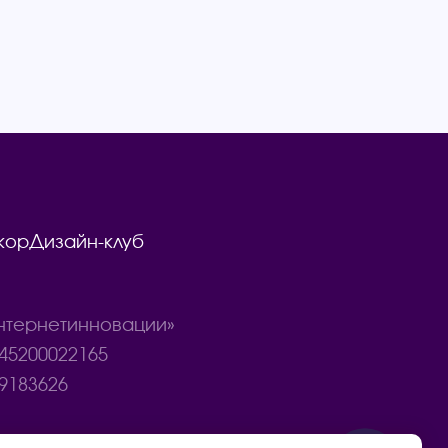
кор
Дизайн-клуб
тернетинновации»
45200022165
9183626