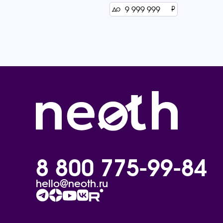
до
₽
8 800 775-99-84
hello@neoth.ru