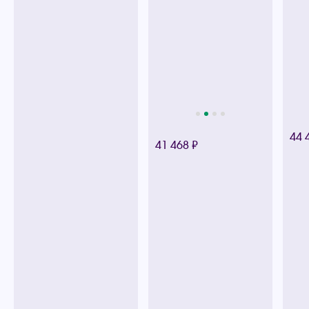
44 
41 468 ₽