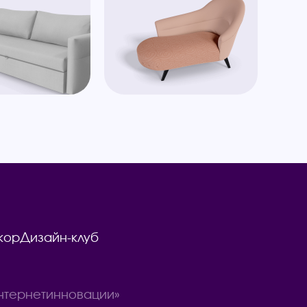
кор
Дизайн-клуб
тернетинновации»