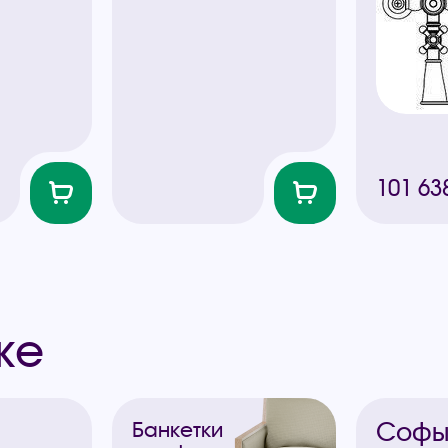
101 63
же
Соф
Банкетки