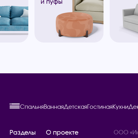
и пуфы
Спальня
Ванная
Детская
Гостиная
Кухни
Де
Разделы
О проекте
ООО «Ин