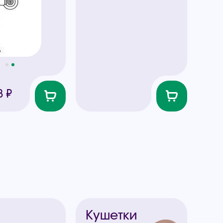
8 ₽
ы
Кушетки