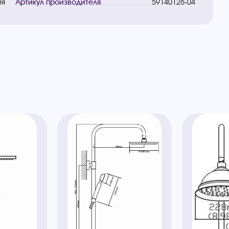
ия
Артикул производителя
59140126-04
ы