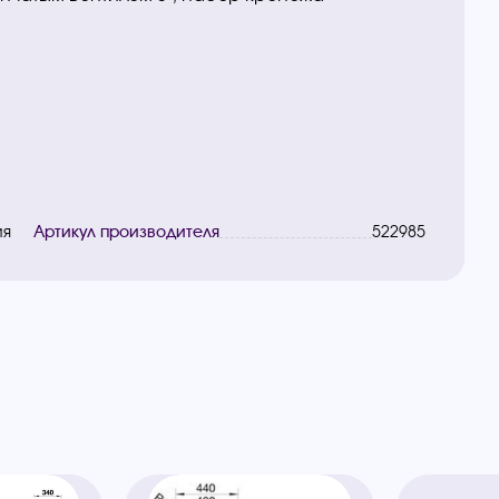
ия
Артикул производителя
522985
ы