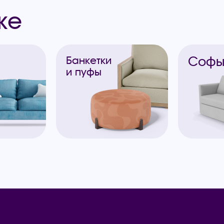
же
Соф
Банкетки
и пуфы