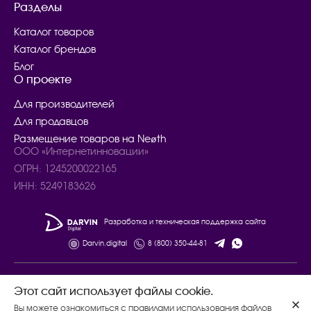
Разделы
Каталог товаров
Каталог брендов
Блог
О проекте
Для производителей
Для продавцов
Размещение товаров на Neøth
ООО «Интернетинновации»
ОГРН: 1245200022165
ИНН: 5249183626
Разработка и техническая поддержка сайта
Darvin.digital
8 (800) 350-44-81
© 2024 – 2025. Все права защищены.
Этот сайт использует файлы cookie.
Договор купли - продажи товаров
Вы можете ознакомиться с
правилами использования файлов
Политика конфиденциальности