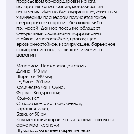
посредством бомбардировки ионами,
испарения-конденсации, металлизации
напыления. Именно благодаря вышеуказанным
химическим процессам получается такое
сверхпрочное покрытие без каких-либо
примесей. Данное покрытие обладает
следующими свойствами: коррозионно-
стойкое, износостойкое, проводящее,
эрозионностойкое, изолирующее, барьерное,
антифрикционное, защищает изделие от
царапин.
Материал: Нержавеющая сталь;
Длина: 440 мм;
Ширина: 440 мм;
Глубина: 200 мм;
Количество чаш: Одна;
Форма: Квадратная;
Крыло: нет;
Способ монтажа: подстольная;
Гарантия: 5 лет;
База: от 50 см;
Комплектация: корзинчатый вентиль; отводная
арматура; крепежи;
Шумоподавляющее покрытие: есть;