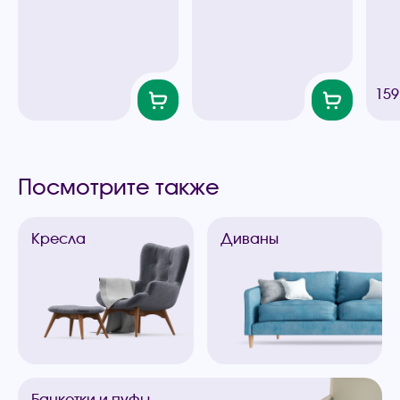
159
Посмотрите также
Кресла
Диваны
Банкетки
и пуфы