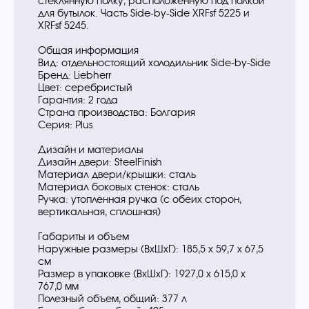
стеклянную полку, расположенную под полкой
для бутылок. Часть Side-by-Side XRFsf 5225 и
XRFsf 5245.
Общая информация
Вид: отдельностоящий холодильник Side-by-Side
Бренд: Liebherr
Цвет: серебристый
Гарантия: 2 года
Страна производства: Болгария
Серия: Plus
Дизайн и материалы
Дизайн двери: SteelFinish
Материал двери/крышки: сталь
Материал боковых стенок: сталь
Ручка: утопленная ручка (с обеих сторон,
вертикальная, сплошная)
Габариты и объем
Наружные размеры (ВxШxГ): 185,5 х 59,7 х 67,5
см
Размер в упаковке (ВxШxГ): 1927,0 х 615,0 х
767,0 мм
Полезный объем, общий: 377 л