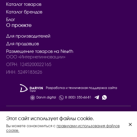
Каталог товаров
Каталог брендов
Блог
О проекте
Для производителей
Для продавцов
Размещение товаров на Neøth
ООО «Интернетинновации»
ОГРН: 1245200022165
ИНН: 5249183626
Разработка и техническая поддержка сайта
Darvin.digital
8 (800) 350-44-81
© 2024 – 2025. Все права защищены.
Этот сайт использует файлы cookie.
Договор купли - продажи товаров
Вы можете ознакомиться с
правилами использования файлов
Политика конфиденциальности
cookie.
Соглашение