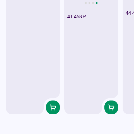
44 
41 468 ₽