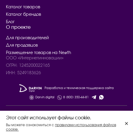
Каталог товаров
Каталог брендов
Блог
О проекте
Для производителей
Для продавцов
Размещение товаров на Neøth
ООО «Интернетинновации»
ОГРН: 1245200022165
ИНН: 5249183626
Разработка и техническая поддержка сайта
Darvin.digital
8 (800) 350-44-81
© 2024 – 2025. Все права защищены.
Этот сайт использует файлы cookie.
Договор купли - продажи товаров
Вы можете ознакомиться с
правилами использования файлов
Политика конфиденциальности
cookie.
Соглашение