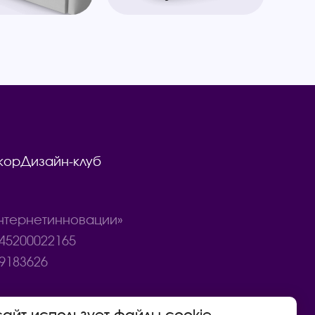
кор
Дизайн-клуб
тернетинновации»
45200022165
9183626
сайт использует файлы cookie.