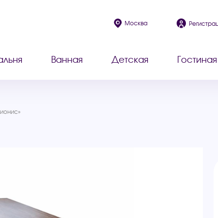
Москва
Регистра
альня
Ванная
Детская
Гостиная
Дионис»