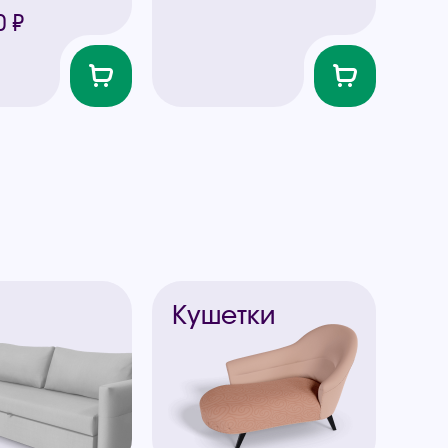
0 ₽
ы
Кушетки