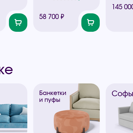
145 00
58 700 ₽
же
Соф
Банкетки
и пуфы