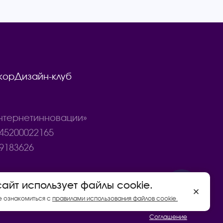
кор
Дизайн-клуб
тернетинновации»
45200022165
9183626
сайт использует файлы cookie.
Договор купли - продажи товаров
е ознакомиться с
правилами использования файлов cookie.
Политика конфиденциальности
Соглашение