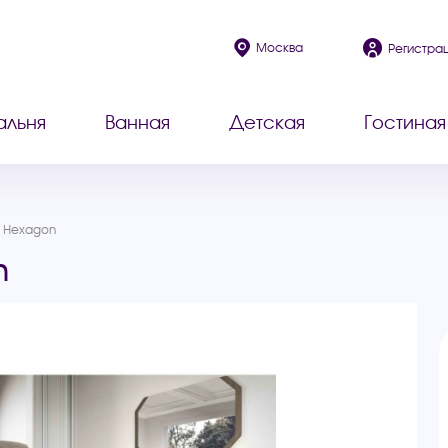
Москва
Регистра
альня
Ванная
Детская
Гостиная
й Hexagon
n