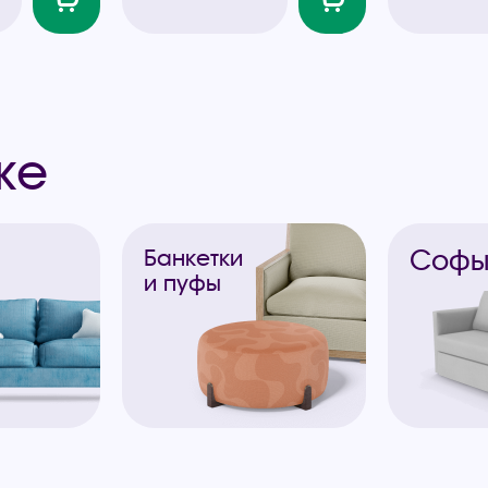
же
Соф
Банкетки
и пуфы