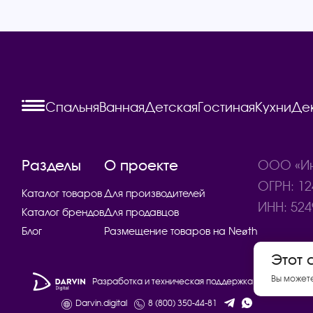
Спальня
Ванная
Детская
Гостиная
Кухни
Де
Разделы
О проекте
ООО «Ин
ОГРН: 12
Каталог товаров
Для производителей
ИНН: 524
Каталог брендов
Для продавцов
Блог
Размещение товаров на Neøth
Этот 
Вы может
Разработка и техническая поддержка сайта
Darvin.digital
8 (800) 350-44-81