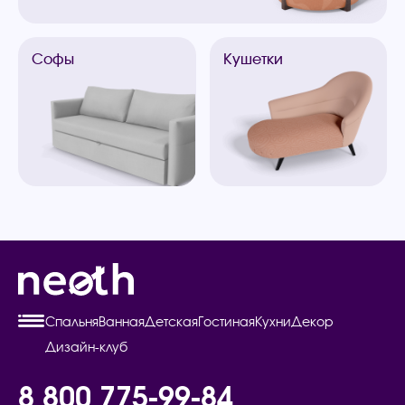
Софы
Кушетки
Спальня
Ванная
Детская
Гостиная
Кухни
Декор
Дизайн-клуб
8 800 775-99-84