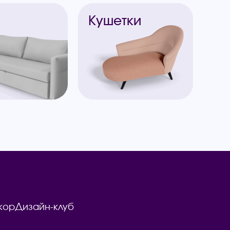
ы
Кушетки
кор
Дизайн-клуб