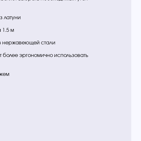
 латуни
1.5 м
з нержавеющей стали
т более эргономично использовать
жем