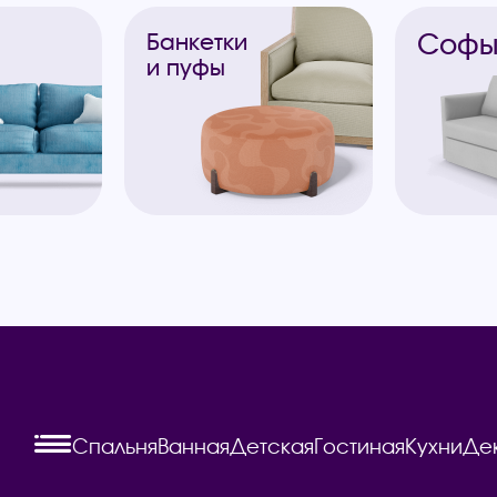
Соф
Банкетки
и пуфы
Спальня
Ванная
Детская
Гостиная
Кухни
Де